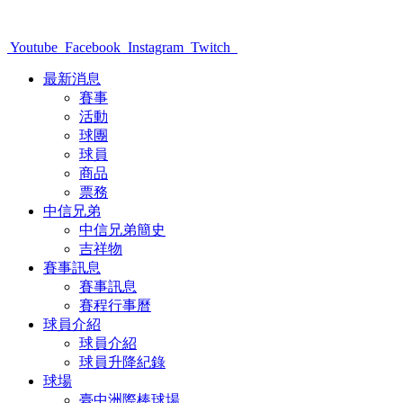
Youtube
Facebook
Instagram
Twitch
最新消息
賽事
活動
球團
球員
商品
票務
中信兄弟
中信兄弟簡史
吉祥物
賽事訊息
賽事訊息
賽程行事曆
球員介紹
球員介紹
球員升降紀錄
球場
臺中洲際棒球場