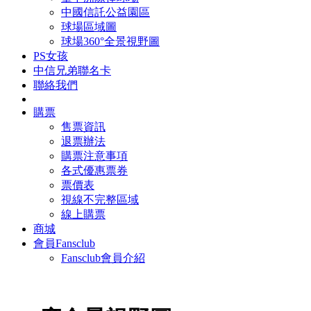
中國信託公益園區
球場區域圖
球場360°全景視野圖
PS女孩
中信兄弟聯名卡
聯絡我們
購票
售票資訊
退票辦法
購票注意事項
各式優惠票券
票價表
視線不完整區域
線上購票
商城
會員Fansclub
Fansclub會員介紹