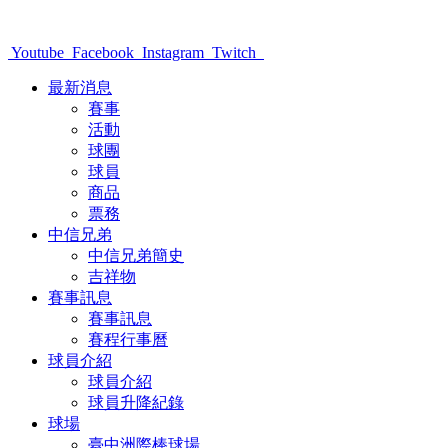
Youtube
Facebook
Instagram
Twitch
最新消息
賽事
活動
球團
球員
商品
票務
中信兄弟
中信兄弟簡史
吉祥物
賽事訊息
賽事訊息
賽程行事曆
球員介紹
球員介紹
球員升降紀錄
球場
臺中洲際棒球場