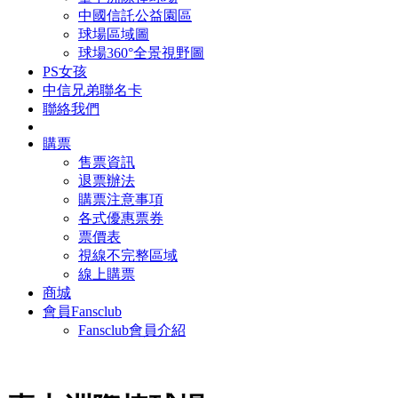
中國信託公益園區
球場區域圖
球場360°全景視野圖
PS女孩
中信兄弟聯名卡
聯絡我們
購票
售票資訊
退票辦法
購票注意事項
各式優惠票券
票價表
視線不完整區域
線上購票
商城
會員Fansclub
Fansclub會員介紹