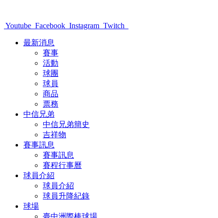
Youtube
Facebook
Instagram
Twitch
最新消息
賽事
活動
球團
球員
商品
票務
中信兄弟
中信兄弟簡史
吉祥物
賽事訊息
賽事訊息
賽程行事曆
球員介紹
球員介紹
球員升降紀錄
球場
臺中洲際棒球場