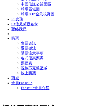
中國信託公益園區
球場區域圖
球場360°全景視野圖
PS女孩
中信兄弟聯名卡
聯絡我們
購票
售票資訊
退票辦法
購票注意事項
各式優惠票券
票價表
視線不完整區域
線上購票
商城
會員Fansclub
Fansclub會員介紹