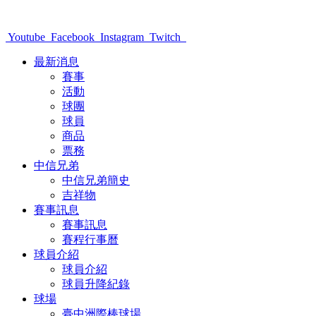
Youtube
Facebook
Instagram
Twitch
最新消息
賽事
活動
球團
球員
商品
票務
中信兄弟
中信兄弟簡史
吉祥物
賽事訊息
賽事訊息
賽程行事曆
球員介紹
球員介紹
球員升降紀錄
球場
臺中洲際棒球場