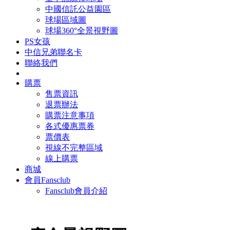
中國信託公益園區
球場區域圖
球場360°全景視野圖
PS女孩
中信兄弟聯名卡
聯絡我們
購票
售票資訊
退票辦法
購票注意事項
各式優惠票券
票價表
視線不完整區域
線上購票
商城
會員Fansclub
Fansclub會員介紹